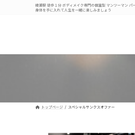
コ
ナ
綾瀬駅 徒歩１分 ボディメイク専門の個室型 マンツーマン 
ン
ビ
身体を手に入れて人生を一緒に楽しみましょう
テ
ゲ
ン
ー
ツ
シ
へ
ョ
ス
ン
キ
に
ッ
移
プ
動
トップページ
スペシャルサンクスオファー