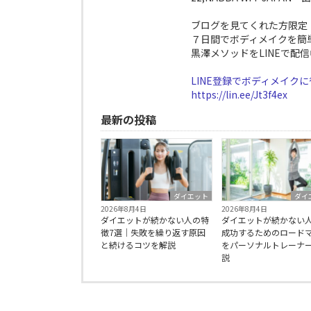
ブログを見てくれた方限定
７日間でボディメイクを簡
黒澤メソッドをLINEで配信
LINE登録でボディメイク
https://lin.ee/Jt3f4ex
最新の投稿
ダイエット
ダイ
2026年8月4日
2026年8月4日
ダイエットが続かない人の特
ダイエットが続かない
徴7選｜失敗を繰り返す原因
成功するためのロード
と続けるコツを解説
をパーソナルトレーナ
説