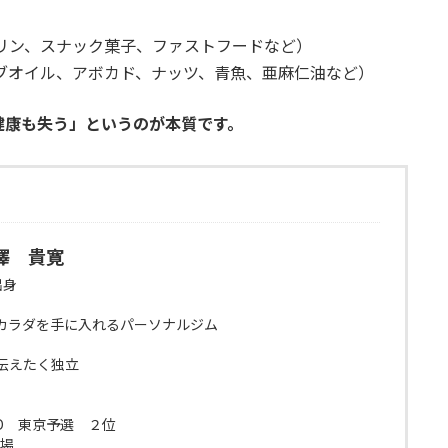
リン、スナック菓子、ファストフードなど）
ブオイル、アボカド、ナッツ、青魚、亜麻仁油など）
健康も失う」というのが本質です。
澤 貴寛
出身
カラダを手に入れるパーソナルジム
伝えたく独立
WARD 東京予選 ２位
出場