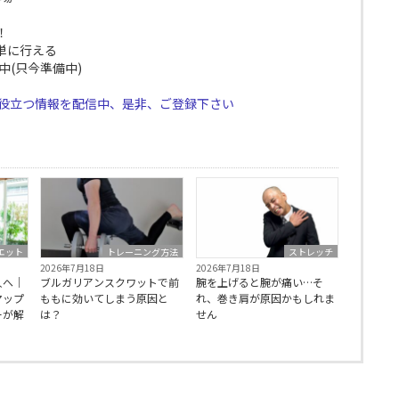
！
単に行える
中(只今準備中)
に役立つ情報を配信中、是非、ご登録下さい
エット
トレーニング方法
ストレッチ
2026年7月18日
2026年7月18日
人へ｜
ブルガリアンスクワットで前
腕を上げると腕が痛い…そ
マップ
ももに効いてしまう原因と
れ、巻き肩が原因かもしれま
ーが解
は？
せん