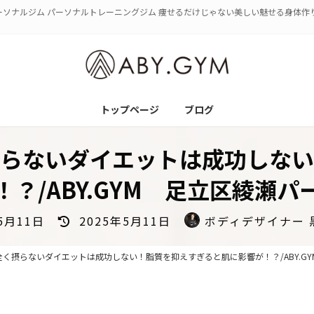
パーソナルジム パーソナルトレーニングジム 痩せるだけじゃない美しい魅せる身体作
トップページ
ブログ
らないダイエットは成功しない
？/ABY.GYM 足立区綾瀬
最
5月11日
2025年5月11日
ボディデザイナー 
終
更
く摂らないダイエットは成功しない！脂質を抑えすぎると肌に影響が！？/ABY.G
新
日
時