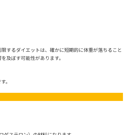
制限するダイエットは、確かに短期的に体重が落ちること
響を及ぼす可能性があります。
です。
：
ロゲステロン）の材料になります。